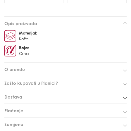
Opis proizvoda
Materijal:
Koža
Boja:
Crna
O brendu
Zašto kupovati u Planici?
Dostava
Plaćanje
Zamjena