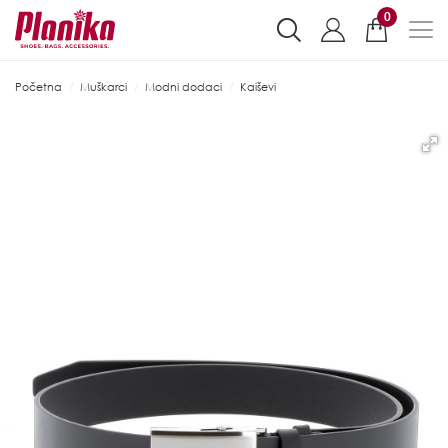
0
Početna
Muškarci
Modni dodaci
Kaiševi