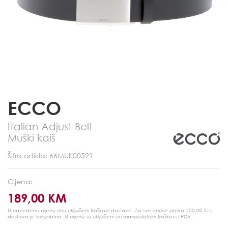
ECCO
Italian Adjust Belt
Muški kaiš
Šifra artikla: 66MUK00521
Cijena:
189,00 KM
U navedenu cijenu nisu uključeni troškovi dostave. Za sve iznose preko 100,00 KM
dostava je besplatna.
U cijenu su uključeni svi manipulativni troškovi i PDV.