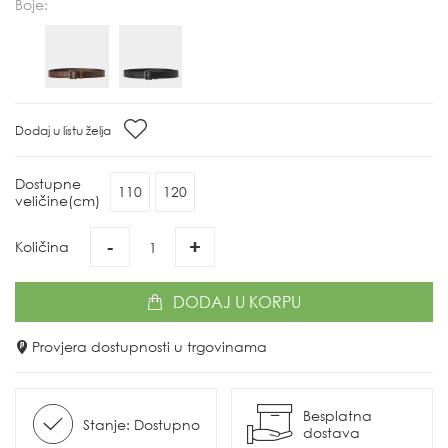
Boje:
Dodaj u listu želja
Dostupne
110
120
veličine(cm)
-
+
Količina
DODAJ
U KORPU
Provjera dostupnosti u trgovinama
Besplatna
Stanje: Dostupno
dostava