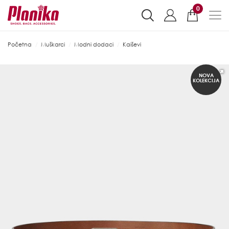
0
Početna
Muškarci
Modni dodaci
Kaiševi
NOVA
KOLEKCIJA