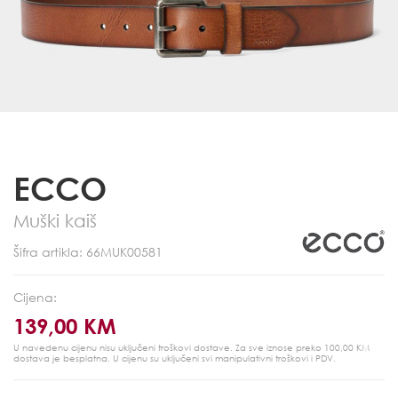
ECCO
Muški kaiš
Šifra artikla: 66MUK00581
Cijena:
139,00 KM
U navedenu cijenu nisu uključeni troškovi dostave. Za sve iznose preko 100,00 KM
dostava je besplatna.
U cijenu su uključeni svi manipulativni troškovi i PDV.