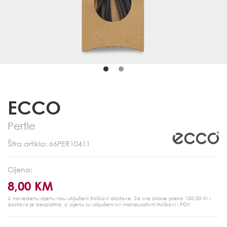
ECCO
Pertle
Šifra artikla: 66PER10411
Cijena:
8,00 KM
U navedenu cijenu nisu uključeni troškovi dostave. Za sve iznose preko 100,00 KM
dostava je besplatna.
U cijenu su uključeni svi manipulativni troškovi i PDV.