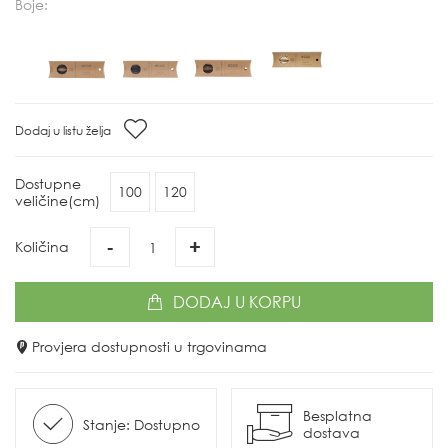
Boje:
Dodaj u listu želja
Dostupne
100
120
veličine(cm)
-
+
Količina
DODAJ
U KORPU
Provjera dostupnosti u trgovinama
Besplatna
Stanje: Dostupno
dostava