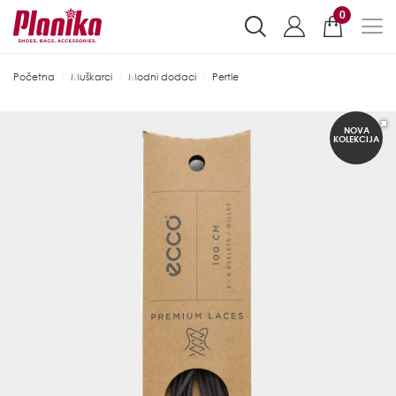
0
Početna
Muškarci
Modni dodaci
Pertle
NOVA
KOLEKCIJA