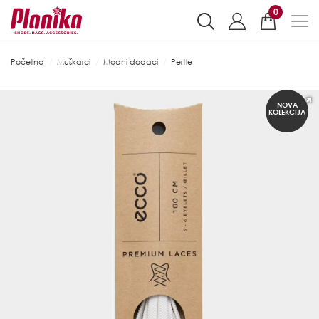
0
Početna
Muškarci
Modni dodaci
Pertle
NOVA
KOLEKCIJA