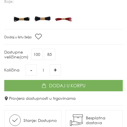
Boje:
Dodaj u listu želja
Dostupne
100
85
veličine(cm)
-
+
Količina
DODAJ
U KORPU
Provjera dostupnosti u trgovinama
Besplatna
Stanje: Dostupno
dostava