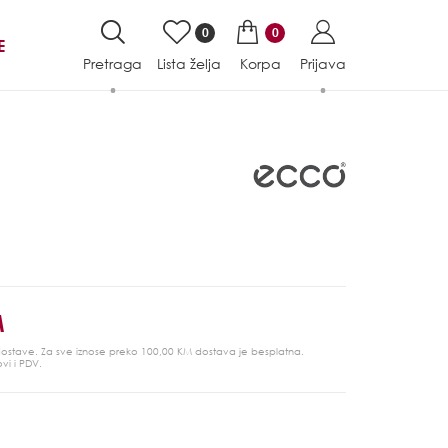
0
0
E
Pretraga
Lista želja
Korpa
Prijava
M
 dostave. Za sve iznose preko 100,00 KM dostava je besplatna.
ovi i PDV.