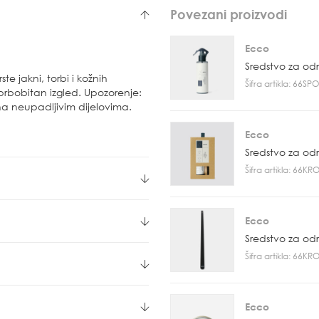
Povezani proizvodi
Ecco
Sredstvo za od
te jakni, torbi i kožnih
Šifra artikla: 66S
prbobitan izgled. Upozorenje:
 na neupadljivim dijelovima.
Ecco
Sredstvo za od
Šifra artikla: 66K
Ecco
Sredstvo za od
Šifra artikla: 66K
Ecco