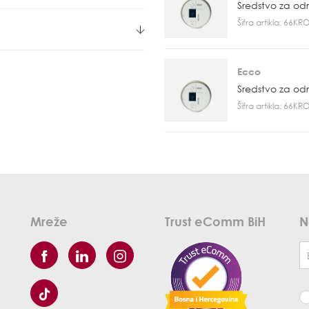
Sredstvo za od
Šifra artikla: 66K
Ecco
Sredstvo za od
Šifra artikla: 66K
Mreže
Trust eComm BiH
N