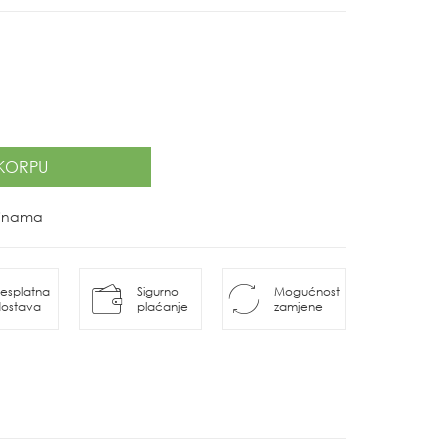
KORPU
ovinama
esplatna
Sigurno
Mogućnost
ostava
plaćanje
zamjene