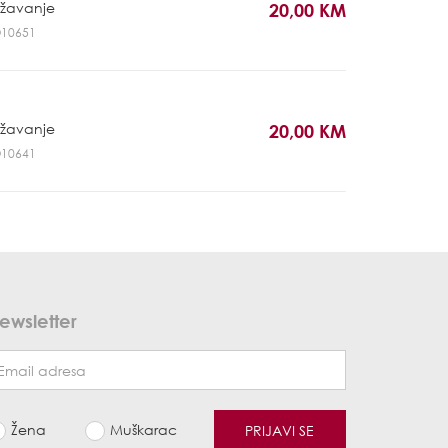
ržavanje
20,00 KM
RO10651
ržavanje
20,00 KM
RO10641
ewsletter
Žena
Muškarac
PRIJAVI SE