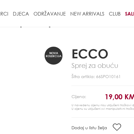
RCI
DJECA
ODRŽAVANJE
NEW ARRIVALS
CLUB
SAL
ECCO
NOVA
KOLEKCIJA
Sprej za obuću
Šifra artikla: 66SPO10161
19,00 K
Cijena:
U navedenu cijenu nisu uključeni troškovi
U cijenu su uključeni svi manipulativni trošk
Dodaj u listu želja