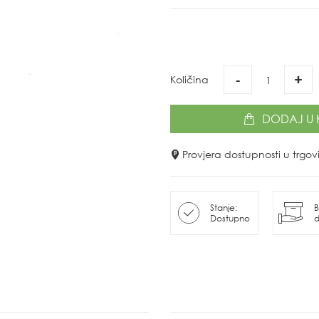
-
+
Količina
DODAJ
U 
Provjera dostupnosti u trg
Stanje:
B
Dostupno
d