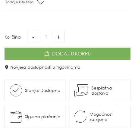
Dodaj u listu želja
-
+
Količina
DODAJ
U KORPU
Provjera dostupnosti u trgovinama
Besplatna
Stanje: Dostupno
dostava
Mogućnost
Sigurno plaćanje
zamjene