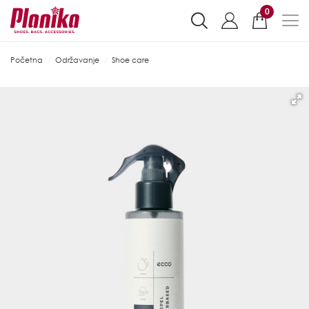
0
Početna
Održavanje
Shoe care