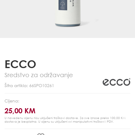
ECCO
Sredstvo za održavanje
Šifra artikla: 66SPO10261
Cijena:
25,00 KM
U navedenu cijenu nisu uključeni troškovi dostave. Za sve iznose preko 100,00 KM
dostava je besplatna.
U cijenu su uključeni svi manipulativni troškovi i PDV.