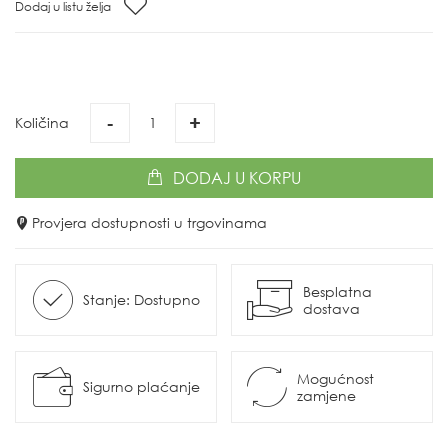
Dodaj u listu želja
-
+
Količina
DODAJ
U KORPU
Provjera dostupnosti u trgovinama
Besplatna
Stanje: Dostupno
dostava
Mogućnost
Sigurno plaćanje
zamjene