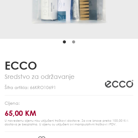
ECCO
Sredstvo za održavanje
Šifra artikla: 66KRO10691
Cijena:
65,00 KM
U navedenu cijenu nisu uključeni troškovi dostave. Za sve iznose preko 100,00 KM
dostava je besplatna.
U cijenu su uključeni svi manipulativni troškovi i PDV.