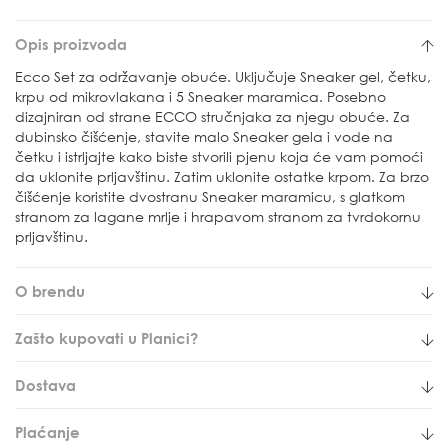
Opis proizvoda
Ecco Set za održavanje obuće. Uključuje Sneaker gel, četku,
krpu od mikrovlakana i 5 Sneaker maramica. Posebno
dizajniran od strane ECCO stručnjaka za njegu obuće. Za
dubinsko čišćenje, stavite malo Sneaker gela i vode na
četku i istrljajte kako biste stvorili pjenu koja će vam pomoći
da uklonite prljavštinu. Zatim uklonite ostatke krpom. Za brzo
čišćenje koristite dvostranu Sneaker maramicu, s glatkom
stranom za lagane mrlje i hrapavom stranom za tvrdokornu
prljavštinu.
O brendu
Zašto kupovati u Planici?
Dostava
Plaćanje