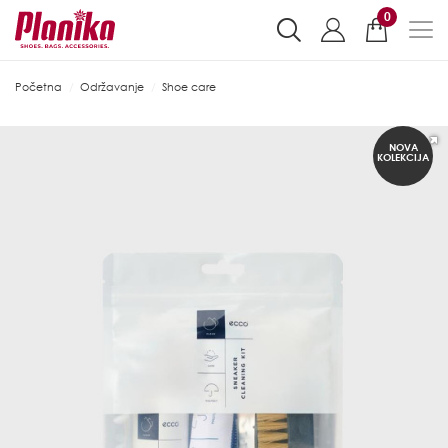
0
Početna
Održavanje
Shoe care
NOVA
KOLEKCIJA