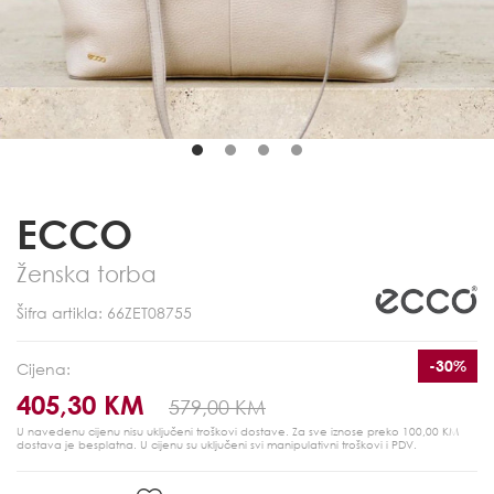
ECCO
Ženska torba
Šifra artikla: 66ZET08755
-30%
Cijena:
405,30 KM
579,00 KM
U navedenu cijenu nisu uključeni troškovi dostave. Za sve iznose preko 100,00 KM
dostava je besplatna.
U cijenu su uključeni svi manipulativni troškovi i PDV.