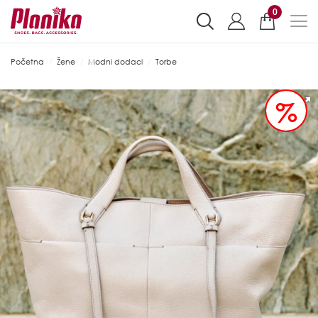
0
Početna
Žene
Modni dodaci
Torbe
%