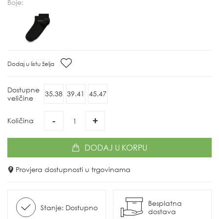
Boje:
Dodaj u listu želja
Dostupne
35.38
39.41
45.47
veličine
-
+
Količina
DODAJ
U KORPU
Provjera dostupnosti u trgovinama
Besplatna
Stanje: Dostupno
dostava