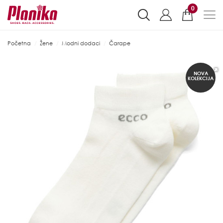
0
Početna
Žene
Modni dodaci
Čarape
NOVA
KOLEKCIJA