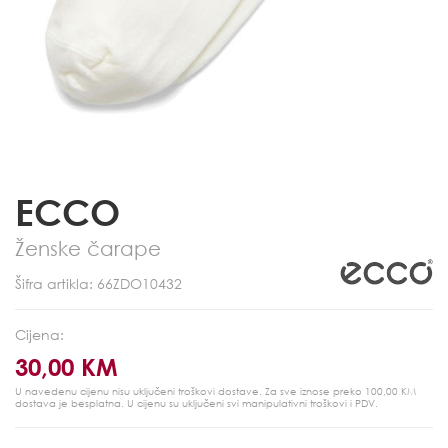
ECCO
Ženske čarape
Šifra artikla: 66ZDO10432
Cijena:
30,00 KM
U navedenu cijenu nisu uključeni troškovi dostave. Za sve iznose preko 100,00 KM
dostava je besplatna.
U cijenu su uključeni svi manipulativni troškovi i PDV.