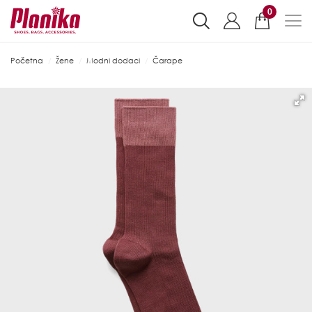
0
Početna
Žene
Modni dodaci
Čarape