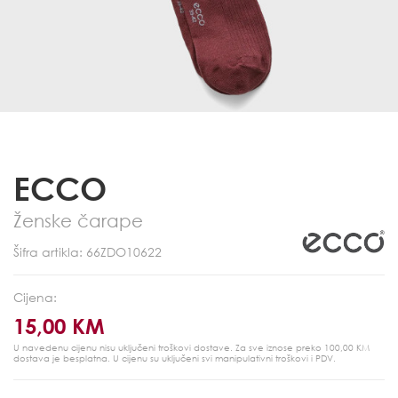
ECCO
Ženske čarape
Šifra artikla: 66ZDO10622
Cijena:
15,00 KM
U navedenu cijenu nisu uključeni troškovi dostave. Za sve iznose preko 100,00 KM
dostava je besplatna.
U cijenu su uključeni svi manipulativni troškovi i PDV.