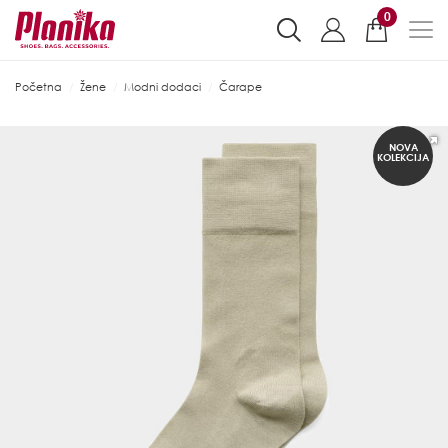
0
Početna
Žene
Modni dodaci
Čarape
NOVA
KOLEKCIJA