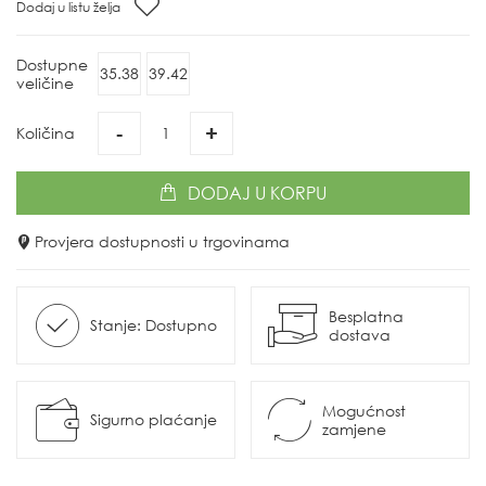
Dodaj u listu želja
Dostupne
35.38
39.42
veličine
-
+
Količina
DODAJ
U KORPU
Provjera dostupnosti u trgovinama
Besplatna
Stanje: Dostupno
dostava
Mogućnost
Sigurno plaćanje
zamjene