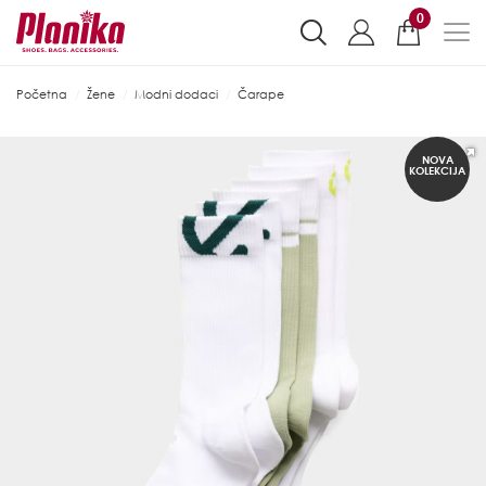
0
Početna
Žene
Modni dodaci
Čarape
NOVA
KOLEKCIJA