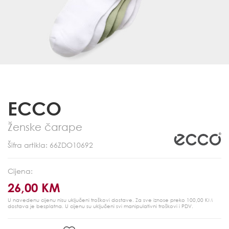
ECCO
Ženske čarape
Šifra artikla: 66ZDO10692
Cijena:
26,00 KM
U navedenu cijenu nisu uključeni troškovi dostave. Za sve iznose preko 100,00 KM
dostava je besplatna.
U cijenu su uključeni svi manipulativni troškovi i PDV.