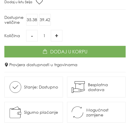
Dodaj u listu želja
Dostupne
35.38
39.42
veličine
-
+
Količina
DODAJ
U KORPU
Provjera dostupnosti u trgovinama
Besplatna
Stanje: Dostupno
dostava
Mogućnost
Sigurno plaćanje
zamjene