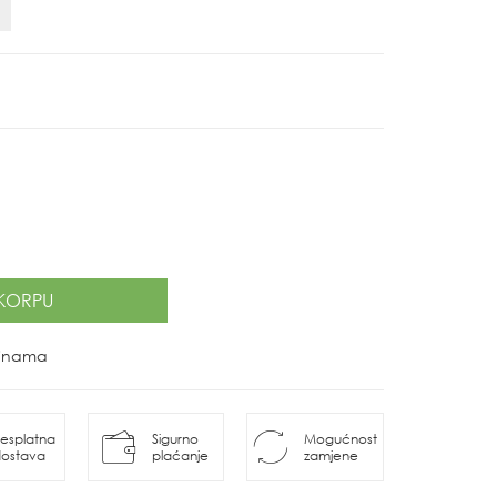
KORPU
ovinama
esplatna
Sigurno
Mogućnost
ostava
plaćanje
zamjene