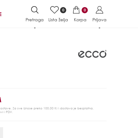
0
0
E
Pretraga
Lista želja
Korpa
Prijava
M
 dostave. Za sve iznose preko 100,00 KM dostava je besplatna.
ovi i PDV.