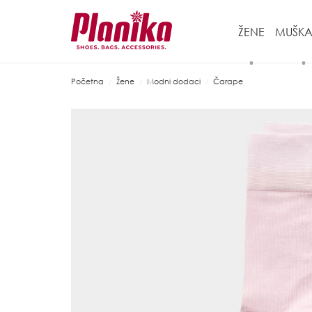
ŽENE
MUŠKA
Početna
Žene
Modni dodaci
Čarape