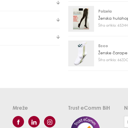
Polzela
Ženska hulaho
Šifra artikla: 65Z
Ecco
Ženske čarape
Šifra artikla: 66Z
Mreže
Trust eComm BiH
N