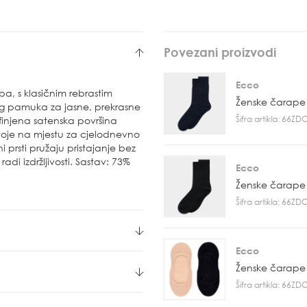
Povezani proizvodi
Ecco
a, s klasičnim rebrastim
Ženske čarape
og pamuka za jasne, prekrasne
Šifra artikla: 66Z
rofinjena satenska površina
toje na mjestu za cjelodnevno
 prsti pružaju pristajanje bez
radi izdržljivosti. Sastav: 73%
Ecco
Ženske čarape
Šifra artikla: 66Z
Ecco
Ženske čarape
Šifra artikla: 66Z