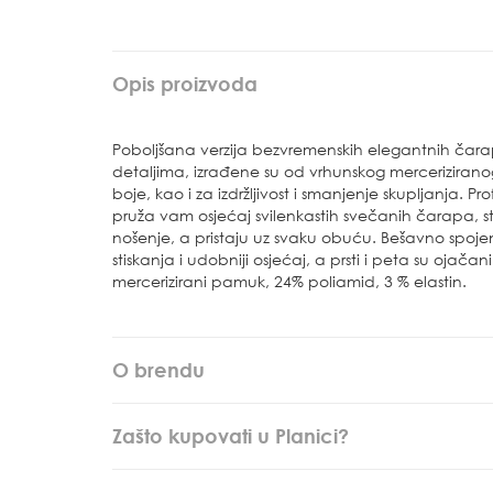
Opis proizvoda
Poboljšana verzija bezvremenskih elegantnih čarap
detaljima, izrađene su od vrhunskog merceriziran
boje, kao i za izdržljivost i smanjenje skupljanja. P
pruža vam osjećaj svilenkastih svečanih čarapa, s
nošenje, a pristaju uz svaku obuću. Bešavno spojeni
stiskanja i udobniji osjećaj, a prsti i peta su ojačani 
mercerizirani pamuk, 24% poliamid, 3 % elastin.
O brendu
Zašto kupovati u Planici?