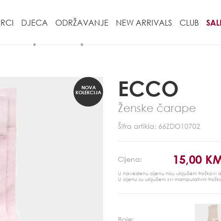
RCI
DJECA
ODRŽAVANJE
NEW ARRIVALS
CLUB
SAL
ECCO
NOVA
KOLEKCIJA
Ženske čarape
Šifra artikla: 66ZDO10702
15,00 K
Cijena:
U navedenu cijenu nisu uključeni troškovi
U cijenu su uključeni svi manipulativni trošk
Boje: