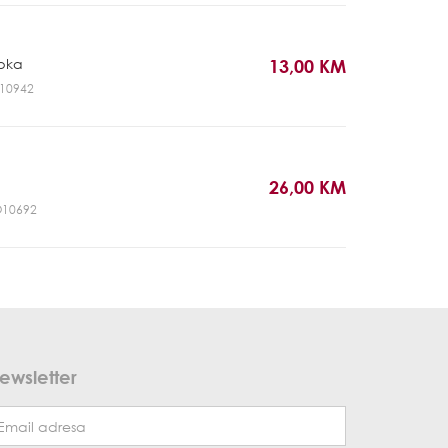
pka
13,00 KM
HH10942
26,00 KM
DO10692
ewsletter