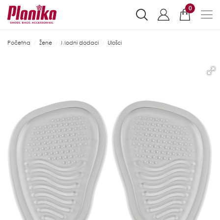
0
Početna
Žene
Modni dodaci
Ulošci