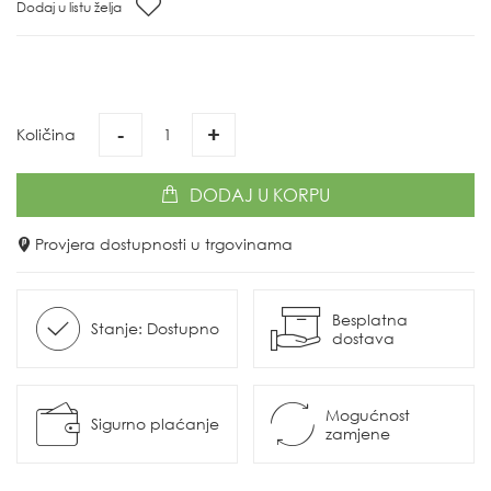
Dodaj u listu želja
-
+
Količina
DODAJ
U KORPU
Provjera dostupnosti u trgovinama
Besplatna
Stanje: Dostupno
dostava
Mogućnost
Sigurno plaćanje
zamjene