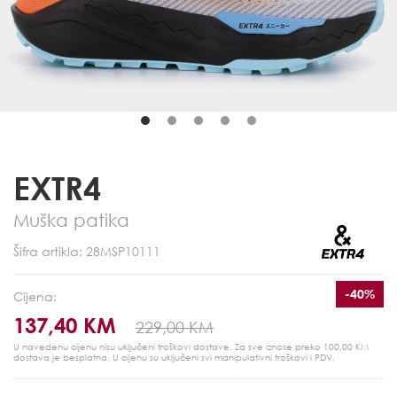
EXTR4
Muška patika
Šifra artikla: 28MSP10111
-40%
Cijena:
137,40 KM
229,00 KM
U navedenu cijenu nisu uključeni troškovi dostave. Za sve iznose preko 100,00 KM
dostava je besplatna.
U cijenu su uključeni svi manipulativni troškovi i PDV.