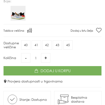
Boje:
Tablica veličina
Dodaj u listu želja
Dostupne
40
41
42
43
45
veličine
-
+
Količina
DODAJ
U KORPU
Provjera dostupnosti u trgovinama
Besplatna
Stanje: Dostupno
dostava