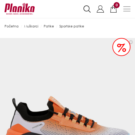
0
Početna
Muškarci
Patike
Sportske patike
%