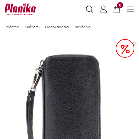
0
Početna
Muškarci
Modni dodaci
Novčanici
%