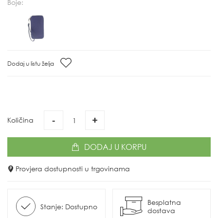
Boje:
Dodaj u listu želja
-
+
Količina
DODAJ
U KORPU
Provjera dostupnosti u trgovinama
Besplatna
Stanje: Dostupno
dostava