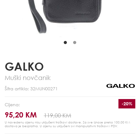
GALKO
Muški novčanik
Šifra artikla: 32MUN00271
-20%
Cijena:
95,20 KM
119,00 KM
U navedenu cijenu nisu uključeni troškovi dostave. Za sve iznose preko 100,00 KM
dostava je besplatna.
U cijenu su uključeni svi manipulativni troškovi i PDV.