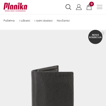
0
Početna
Muškarci
Modni dodaci
Novčanici
NOVA
KOLEKCIJA