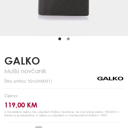
GALKO
Muški novčanik
Šifra artikla: 32MUN00311
Cijena:
119,00 KM
U navedenu cijenu nisu uključeni troškovi dostave. Za sve iznose preko 100,00 KM
dostava je besplatna.
U cijenu su uključeni svi manipulativni troškovi i PDV.