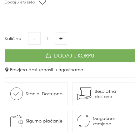
Dodaj u listu želja
-
+
Količina
DODAJ
U KORPU
Provjera dostupnosti u trgovinama
Besplatna
Stanje: Dostupno
dostava
Mogućnost
Sigurno plaćanje
zamjene