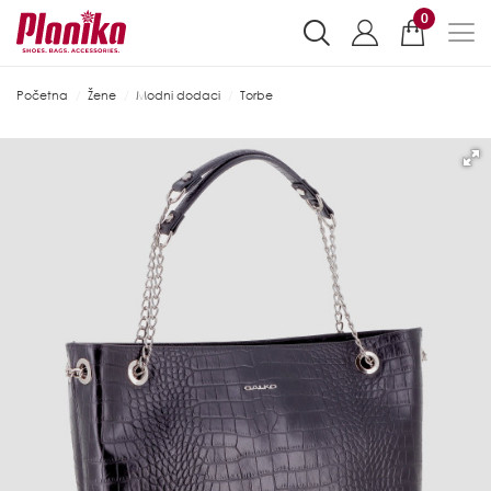
0
Početna
Žene
Modni dodaci
Torbe