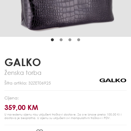
GALKO
Ženska torba
Šifra artikla: 32ZET06925
Cijena:
359,00 KM
U navedenu cijenu nisu uključeni troškovi dostave. Za sve iznose preko 100,00 KM
dostava je besplatna.
U cijenu su uključeni svi manipulativni troškovi i PDV.