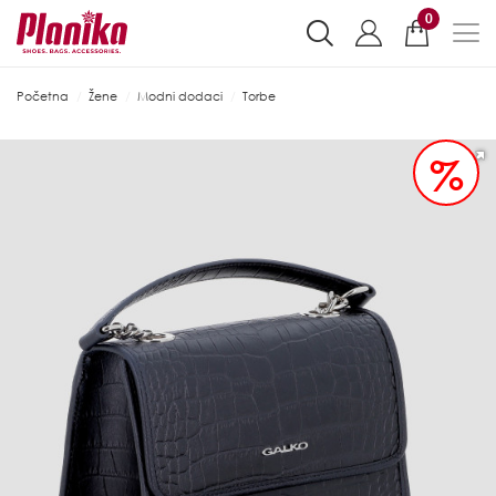
0
Početna
Žene
Modni dodaci
Torbe
%