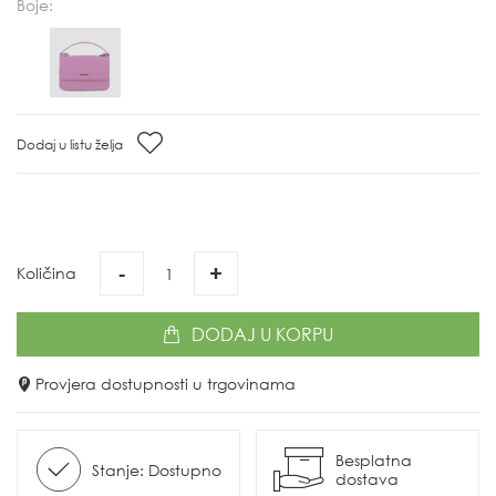
Boje:
Dodaj u listu želja
-
+
Količina
DODAJ
U KORPU
Provjera dostupnosti u trgovinama
Besplatna
Stanje: Dostupno
dostava