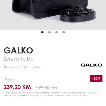
GALKO
Ženska torba
Šifra artikla: 32ZET07195
-20%
Cijena:
239,20 KM
299,00 KM
U navedenu cijenu nisu uključeni troškovi dostave. Za sve iznose preko 100,00 KM
dostava je besplatna.
U cijenu su uključeni svi manipulativni troškovi i PDV.