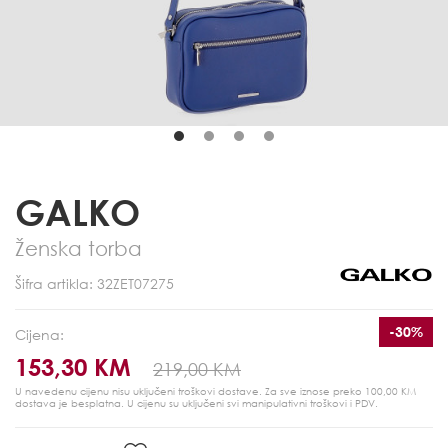
GALKO
Ženska torba
Šifra artikla: 32ZET07275
-30%
Cijena:
153,30 KM
219,00 KM
U navedenu cijenu nisu uključeni troškovi dostave. Za sve iznose preko 100,00 KM
dostava je besplatna.
U cijenu su uključeni svi manipulativni troškovi i PDV.