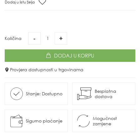
Dodaj u listu želja
-
+
Količina
DODAJ
U KORPU
Provjera dostupnosti u trgovinama
Besplatna
Stanje: Dostupno
dostava
Mogućnost
Sigurno plaćanje
zamjene