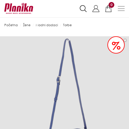
0
Početna
Žene
Modni dodaci
Torbe
%