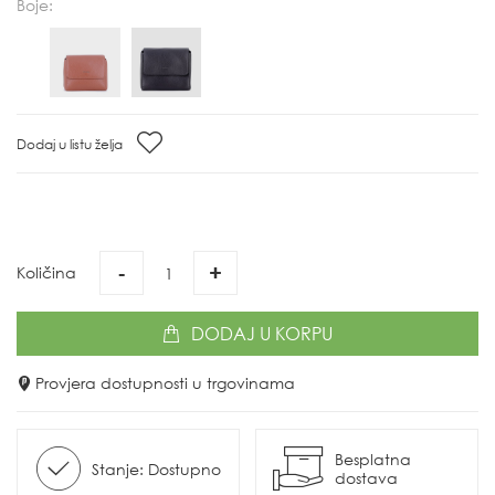
Boje:
Dodaj u listu želja
-
+
Količina
DODAJ
U KORPU
Provjera dostupnosti u trgovinama
Besplatna
Stanje: Dostupno
dostava