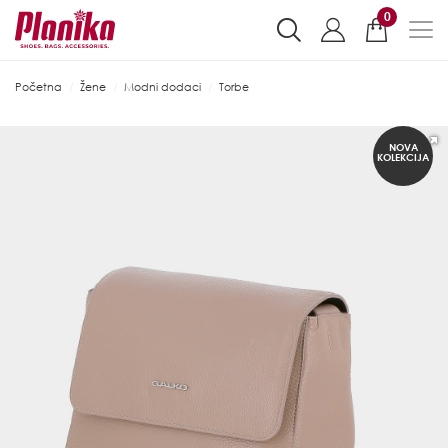
0
Početna
Žene
Modni dodaci
Torbe
NOVA
KOLEKCIJA