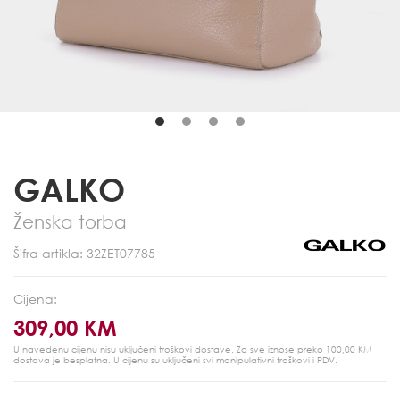
GALKO
Ženska torba
Šifra artikla: 32ZET07785
Cijena:
309,00 KM
U navedenu cijenu nisu uključeni troškovi dostave. Za sve iznose preko 100,00 KM
dostava je besplatna.
U cijenu su uključeni svi manipulativni troškovi i PDV.