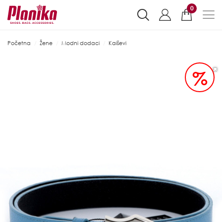
0
Početna
Žene
Modni dodaci
Kaiševi
%