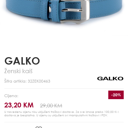
GALKO
Ženski kaiš
Šifra artikla: 32ZEK00463
-20%
Cijena:
23,20 KM
29,00 KM
U navedenu cijenu nisu uključeni troškovi dostave. Za sve iznose preko 100,00 KM
dostava je besplatna.
U cijenu su uključeni svi manipulativni troškovi i PDV.