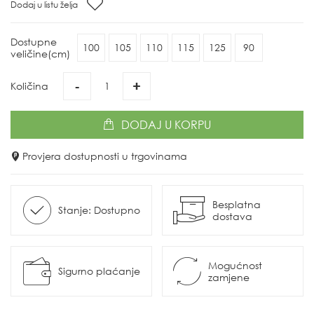
Dodaj u listu želja
Dostupne
100
105
110
115
125
90
veličine(cm)
-
+
Količina
DODAJ
U KORPU
Provjera dostupnosti u trgovinama
Besplatna
Stanje: Dostupno
dostava
Mogućnost
Sigurno plaćanje
zamjene