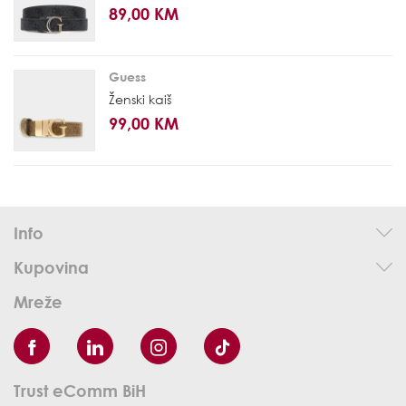
89,00 KM
Guess
Ženski kaiš
99,00 KM
Info
Kupovina
Mreže
Trust eComm BiH