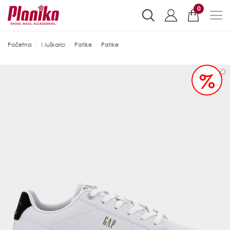
0
Početna
Muškarci
Patike
Patike
%