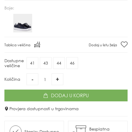
Boje:
Tablica veličina
Dodaj u listu želja
Dostupne
41
43
44
46
veličine
-
+
Količina
DODAJ
U KORPU
Provjera dostupnosti u trgovinama
Besplatna
Stanje: Dostupno