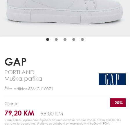
GAP
PORTLAND
Muška patika
Šifra artikla: 58MCJ10071
-20%
Cijena:
79,20 KM
99,00 KM
U navedenu cijenu nisu uključeni troškovi dostave. Za sve iznose preko 100,00 KM
dostava je besplatna.
U cijenu su uključeni svi manipulativni troškovi i PDV.