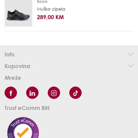
Ecco
Muška cipela
289,00 KM
Info
Kupovina
Mreže
Trust eComm BiH