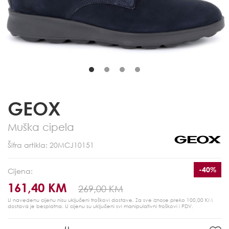
GEOX
Muška cipela
Šifra artikla: 20MCJ10151
-40%
Cijena:
161,40 KM
269,00 KM
U navedenu cijenu nisu uključeni troškovi dostave. Za sve iznose preko 100,00 KM
dostava je besplatna.
U cijenu su uključeni svi manipulativni troškovi i PDV.