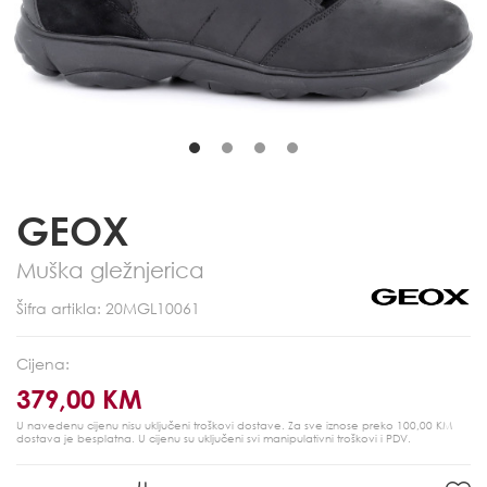
GEOX
Muška gležnjerica
Šifra artikla: 20MGL10061
Cijena:
379,00 KM
U navedenu cijenu nisu uključeni troškovi dostave. Za sve iznose preko 100,00 KM
dostava je besplatna.
U cijenu su uključeni svi manipulativni troškovi i PDV.