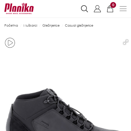
0
Početna
Muškarci
Gležnjerice
Casual gležnjerice