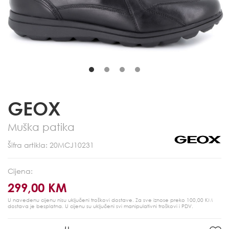
GEOX
Muška patika
Šifra artikla: 20MCJ10231
Cijena:
299,00 KM
U navedenu cijenu nisu uključeni troškovi dostave. Za sve iznose preko 100,00 KM
dostava je besplatna.
U cijenu su uključeni svi manipulativni troškovi i PDV.