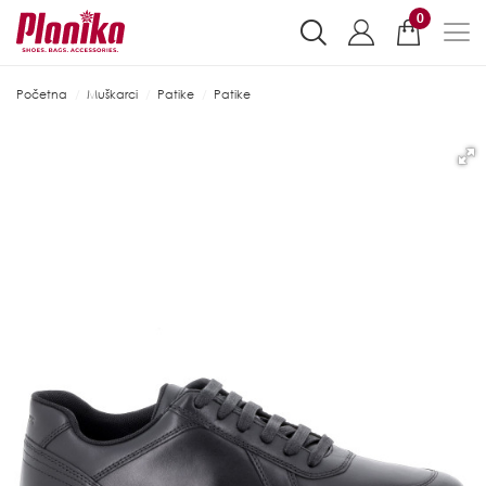
0
Početna
Muškarci
Patike
Patike