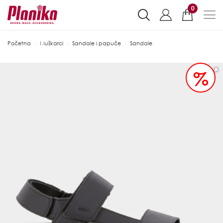
0
Početna
Muškarci
Sandale i papuče
Sandale
%