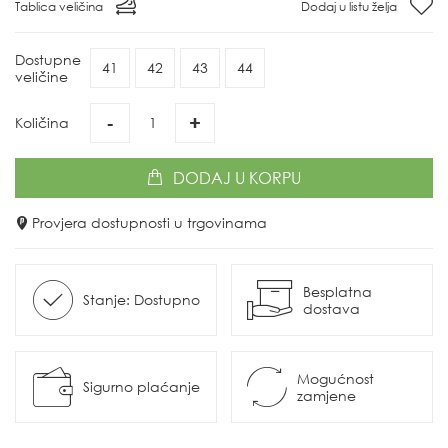
Tablica veličina
Dodaj u listu želja
Dostupne
41
42
43
44
veličine
-
+
Količina
DODAJ
U KORPU
Provjera dostupnosti u trgovinama
Besplatna
Stanje: Dostupno
dostava
Mogućnost
Sigurno plaćanje
zamjene