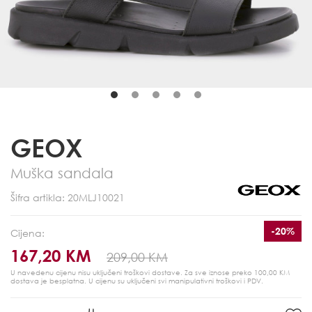
GEOX
Muška sandala
Šifra artikla: 20MLJ10021
-20%
Cijena:
167,20 KM
209,00 KM
U navedenu cijenu nisu uključeni troškovi dostave. Za sve iznose preko 100,00 KM
dostava je besplatna.
U cijenu su uključeni svi manipulativni troškovi i PDV.