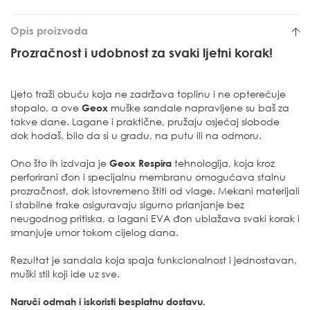
Opis proizvoda
Prozračnost i udobnost za svaki ljetni korak!
Ljeto traži obuću koja ne zadržava toplinu i ne opterećuje
stopalo, a ove
Geox
muške sandale napravljene su baš za
takve dane. Lagane i praktične, pružaju osjećaj slobode
dok hodaš, bilo da si u gradu, na putu ili na odmoru.
Ono što ih izdvaja je
Geox Respira
tehnologija, koja kroz
perforirani đon i specijalnu membranu omogućava stalnu
prozračnost, dok istovremeno štiti od vlage. Mekani materijali
i stabilne trake osiguravaju sigurno prianjanje bez
neugodnog pritiska, a lagani EVA đon ublažava svaki korak i
smanjuje umor tokom cijelog dana.
Rezultat je sandala koja spaja funkcionalnost i jednostavan,
muški stil koji ide uz sve.
Naruči odmah i iskoristi besplatnu dostavu.