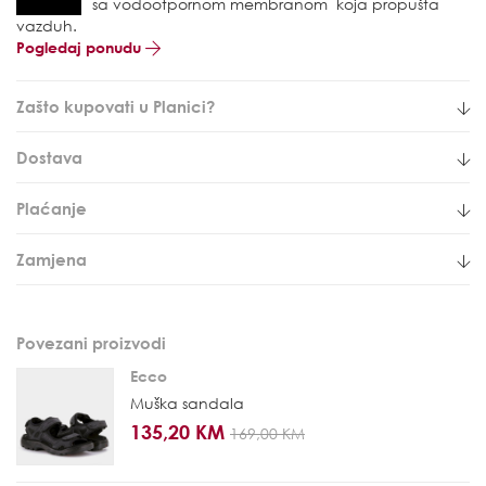
sa vodootpornom membranom koja propušta
vazduh.
Pogledaj ponudu
Zašto kupovati u Planici?
Dostava
Plaćanje
Zamjena
Povezani proizvodi
Ecco
Muška sandala
135,20 KM
169,00 KM