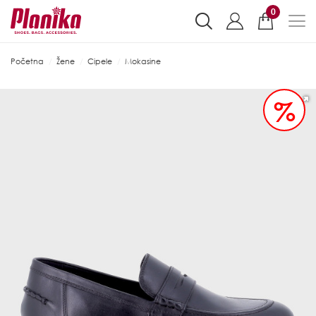
0
Početna
Žene
Cipele
Mokasine
%