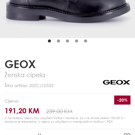
GEOX
Ženska cipela
Šifra artikla: 20ZCJ10532
-20%
Cijena:
191,20 KM
239,00 KM
U navedenu cijenu nisu uključeni troškovi dostave. Za sve iznose preko 100,00 KM
dostava je besplatna.
U cijenu su uključeni svi manipulativni troškovi i PDV.