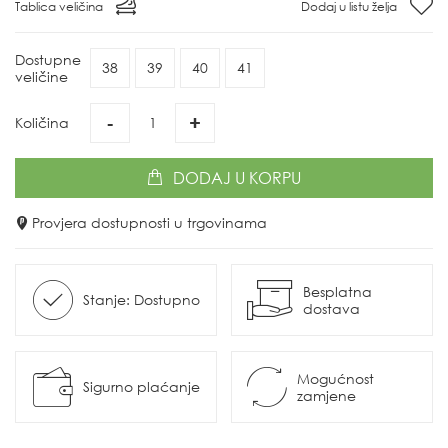
Tablica veličina
Dodaj u listu želja
Dostupne
38
39
40
41
veličine
-
+
Količina
DODAJ
U KORPU
Provjera dostupnosti u trgovinama
Besplatna
Stanje: Dostupno
dostava
Mogućnost
Sigurno plaćanje
zamjene