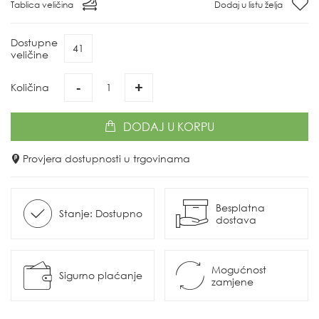
Tablica veličina
Dodaj u listu želja
Dostupne
41
veličine
-
+
Količina
DODAJ
U KORPU
Provjera dostupnosti u trgovinama
Besplatna
Stanje: Dostupno
dostava
Mogućnost
Sigurno plaćanje
zamjene