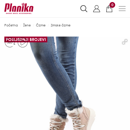
0
Početna
Žene
Čizme
Zimske čizme
POSLJEDNJI BROJEVI