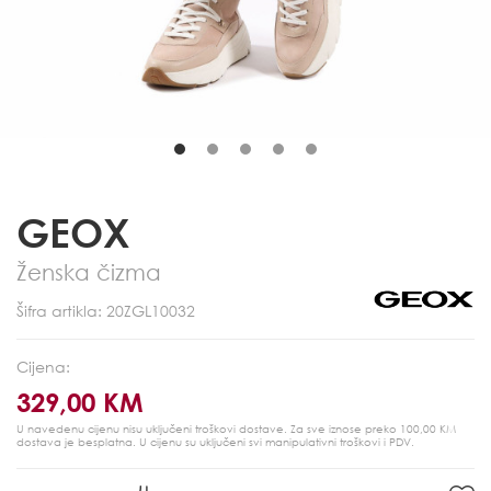
GEOX
Ženska čizma
Šifra artikla: 20ZGL10032
Cijena:
329,00 KM
U navedenu cijenu nisu uključeni troškovi dostave. Za sve iznose preko 100,00 KM
dostava je besplatna.
U cijenu su uključeni svi manipulativni troškovi i PDV.