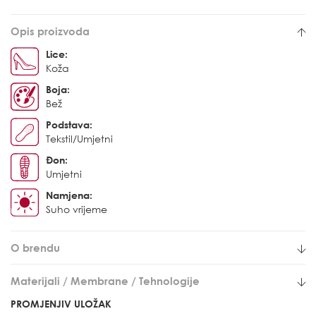
Opis proizvoda
Lice:
Koža
Boja:
Bež
Podstava:
Tekstil/Umjetni
Đon:
Umjetni
Namjena:
Suho vrijeme
O brendu
Materijali / Membrane / Tehnologije
PROMJENJIV ULOŽAK