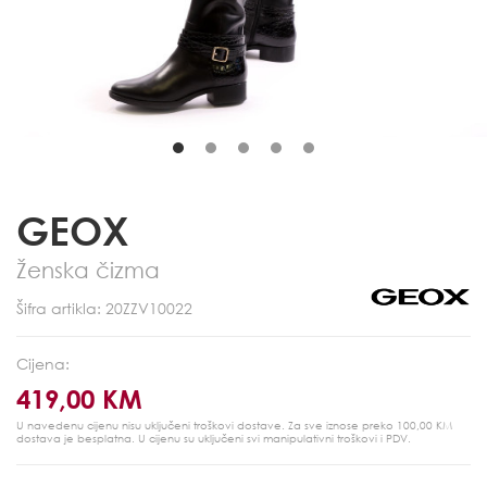
GEOX
Ženska čizma
Šifra artikla: 20ZZV10022
Cijena:
419,00 KM
U navedenu cijenu nisu uključeni troškovi dostave. Za sve iznose preko 100,00 KM
dostava je besplatna.
U cijenu su uključeni svi manipulativni troškovi i PDV.