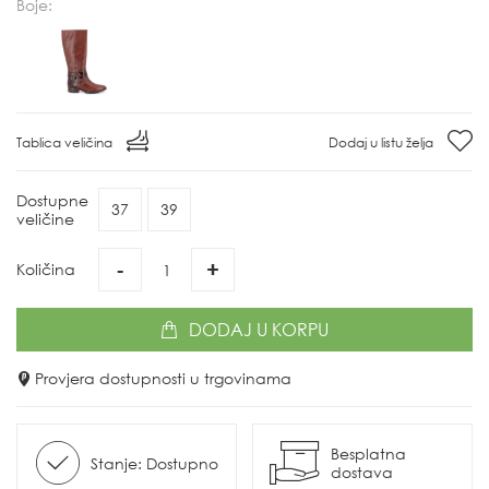
Boje:
Tablica veličina
Dodaj u listu želja
Dostupne
37
39
veličine
-
+
Količina
DODAJ
U KORPU
Provjera dostupnosti u trgovinama
Besplatna
Stanje: Dostupno
dostava