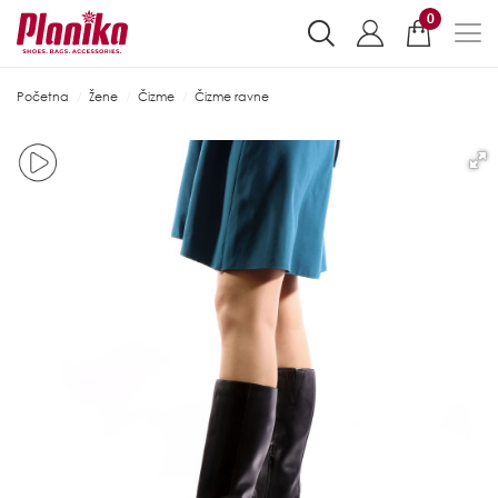
0
Početna
Žene
Čizme
Čizme ravne