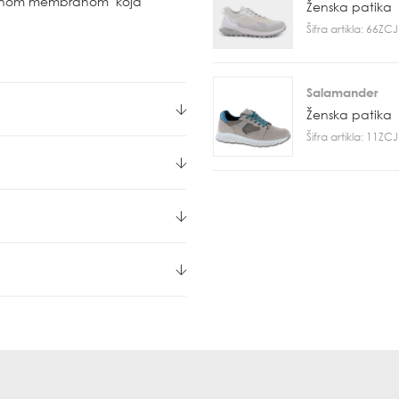
pornom membranom koja
Ženska patika
Šifra artikla: 66Z
Salamander
Ženska patika
Šifra artikla: 11Z