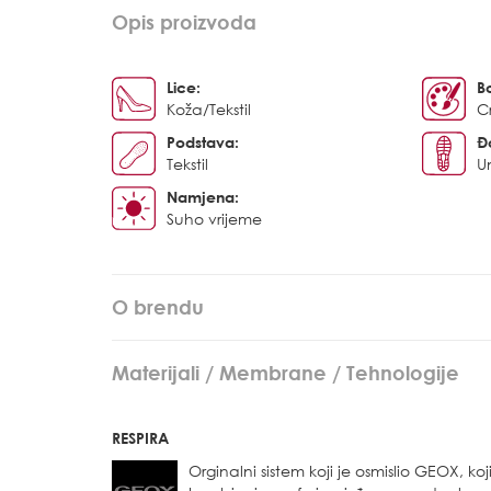
Opis proizvoda
Lice:
B
Koža/Tekstil
C
Podstava:
Đ
Tekstil
U
Namjena:
Suho vrijeme
O brendu
Materijali / Membrane / Tehnologije
RESPIRA
Orginalni sistem koji je osmislio GEOX, ko