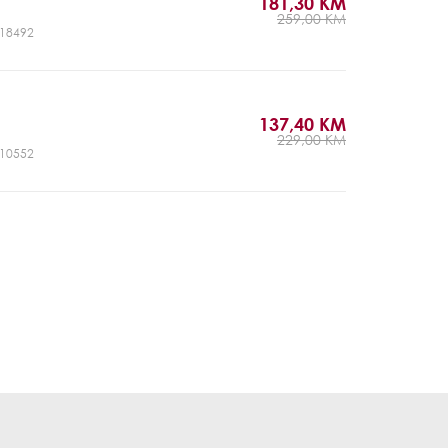
181,30 KM
259,00 KM
CJ18492
137,40 KM
229,00 KM
CJ10552