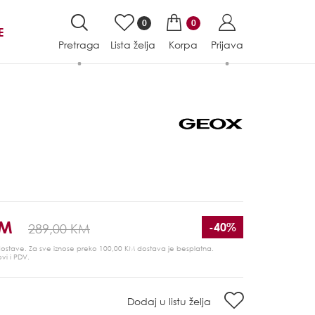
0
0
E
Pretraga
Lista želja
Korpa
Prijava
KM
-40%
289,00 KM
 dostave. Za sve iznose preko 100,00 KM dostava je besplatna.
ovi i PDV.
Dodaj u listu želja