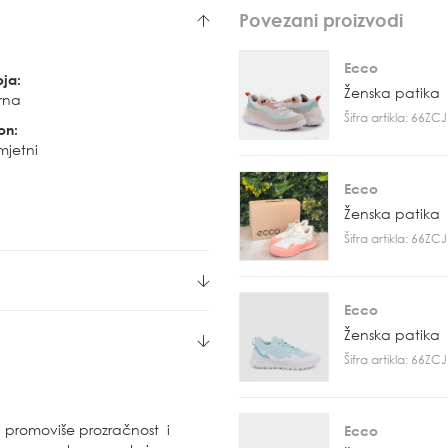
Povezani proizvodi
Ecco
oja:
Ženska patika
rna
Šifra artikla: 66Z
on:
mjetni
Ecco
Ženska patika
Šifra artikla: 66Z
Ecco
Ženska patika
Šifra artikla: 66Z
ji promoviše prozračnost i
Ecco