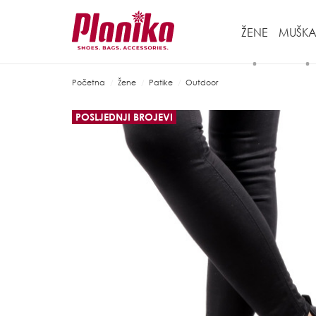
ŽENE
MUŠKA
Početna
Žene
Patike
Outdoor
POSLJEDNJI BROJEVI