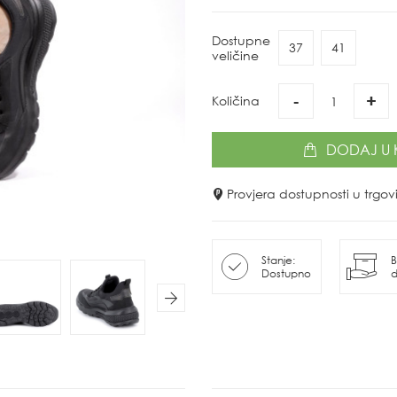
Dostupne
37
41
veličine
-
+
Količina
DODAJ
U 
Provjera dostupnosti u trg
Stanje:
B
Dostupno
d
Next