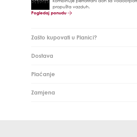
kombinuje perforirani đon sa vodoot
propušta vazduh.
Pogledaj ponudu
Zašto kupovati u Planici?
Dostava
Plaćanje
Zamjena