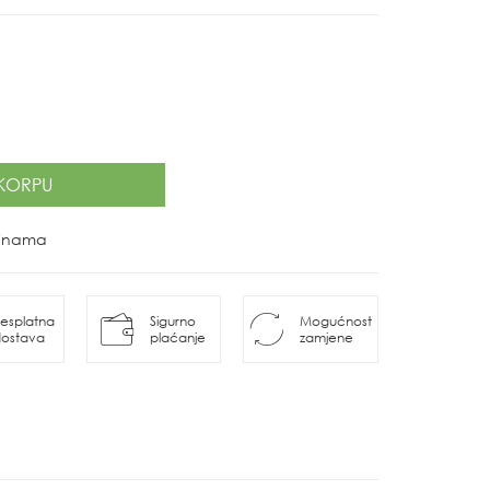
KORPU
ovinama
esplatna
Sigurno
Mogućnost
ostava
plaćanje
zamjene