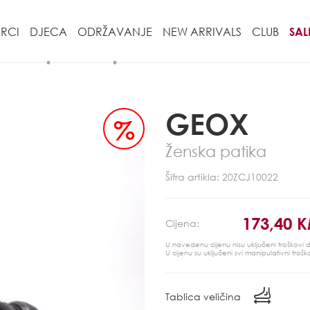
RCI
DJECA
ODRŽAVANJE
NEW ARRIVALS
CLUB
SAL
GEOX
%
Ženska patika
Šifra artikla: 20ZCJ10022
173,40 
Cijena:
U navedenu cijenu nisu uključeni troškovi
U cijenu su uključeni svi manipulativni trošk
Tablica veličina