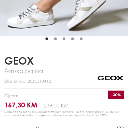
GEOX
Ženska patika
Šifra artikla: 20ZCJ10412
-30%
Cijena:
167,30 KM
239,00 KM
U navedenu cijenu nisu uključeni troškovi dostave. Za sve iznose preko 100,00 KM
dostava je besplatna.
U cijenu su uključeni svi manipulativni troškovi i PDV.