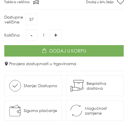
Tablica veličina
Dodaj u listu želja
Dostupne
37
veličine
-
+
Količina
DODAJ
U KORPU
Provjera dostupnosti u trgovinama
Besplatna
Stanje: Dostupno
dostava
Mogućnost
Sigurno plaćanje
zamjene