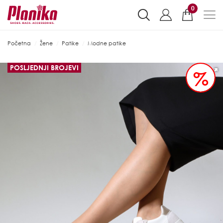
0
Početna
Žene
Patike
Modne patike
POSLJEDNJI BROJEVI
%