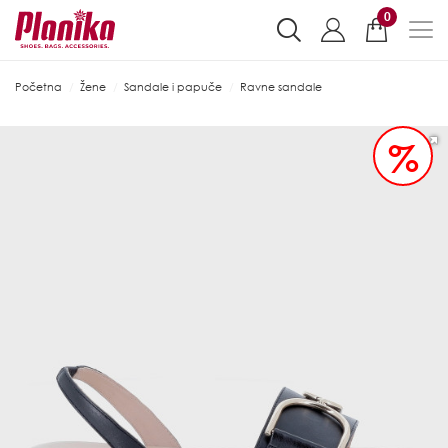
0
Početna
Žene
Sandale i papuče
Ravne sandale
%