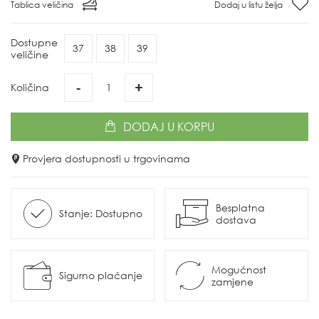
Tablica veličina
Dodaj u listu želja
Dostupne
37
38
39
veličine
-
+
Količina
DODAJ
U KORPU
Provjera dostupnosti u trgovinama
Besplatna
Stanje: Dostupno
dostava
Mogućnost
Sigurno plaćanje
zamjene