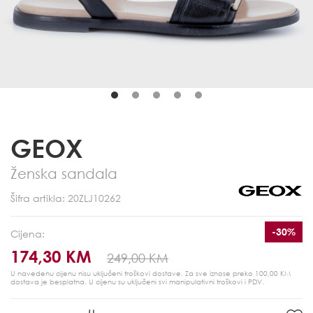
GEOX
Ženska sandala
Šifra artikla: 20ZLJ10262
-30%
Cijena:
174,30 KM
249,00 KM
U navedenu cijenu nisu uključeni troškovi dostave. Za sve iznose preko 100,00 KM
dostava je besplatna.
U cijenu su uključeni svi manipulativni troškovi i PDV.