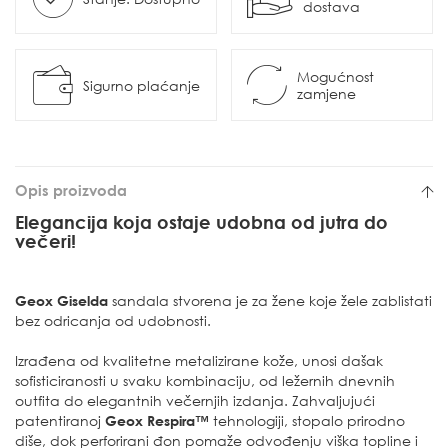
dostava
Mogućnost
Sigurno plaćanje
zamjene
Opis proizvoda
Elegancija koja ostaje udobna od jutra do
večeri!
Geox Giselda
sandala stvorena je za žene koje žele zablistati
bez odricanja od udobnosti.
Izrađena od kvalitetne metalizirane kože, unosi dašak
sofisticiranosti u svaku kombinaciju, od ležernih dnevnih
outfita do elegantnih večernjih izdanja. Zahvaljujući
patentiranoj
Geox Respira™
tehnologiji, stopalo prirodno
diše, dok perforirani đon pomaže odvođenju viška topline i