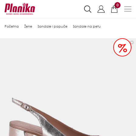
0
Početna
Žene
Sandale i papuče
Sandale na petu
%