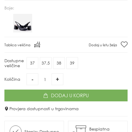
Boje:
Tablica veličina
Dodaj u listu želja
Dostupne
37
37.5
38
39
veličine
-
+
Količina
DODAJ
U KORPU
Provjera dostupnosti u trgovinama
Besplatna
Stanje: Dostupno