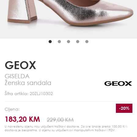
GEOX
GISELDA
Ženska sandala
Šifra artikla: 20ZLJ10302
-20%
Cijena:
183,20 KM
229,00 KM
U navedenu cijenu nisu uključeni troškovi dostave. Za sve iznose preko 100,00 KM
dostava je besplatna.
U cijenu su uključeni svi manipulativni troškovi i PDV.