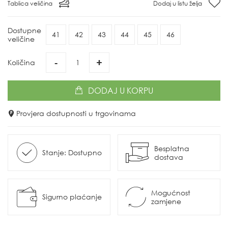
Tablica veličina
Dodaj u listu želja
Dostupne
41
42
43
44
45
46
veličine
-
+
Količina
DODAJ
U KORPU
Provjera dostupnosti u trgovinama
Besplatna
Stanje: Dostupno
dostava
Mogućnost
Sigurno plaćanje
zamjene