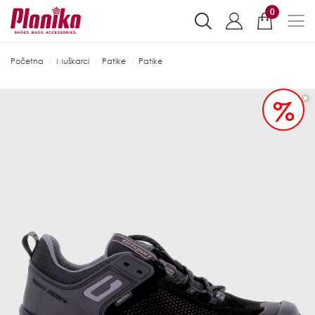
0
Početna
Muškarci
Patike
Patike
%