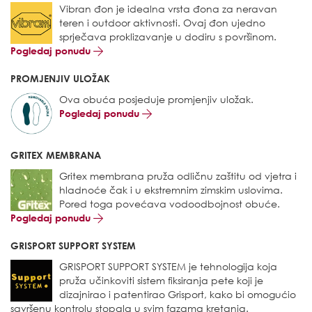
Vibran đon je idealna vrsta đona za neravan
teren i outdoor aktivnosti. Ovaj đon ujedno
sprječava proklizavanje u dodiru s površinom.
Pogledaj ponudu
PROMJENJIV ULOŽAK
Ova obuća posjeduje promjenjiv uložak.
Pogledaj ponudu
GRITEX MEMBRANA
Gritex membrana pruža odličnu zaštitu od vjetra i
hladnoće čak i u ekstremnim zimskim uslovima.
Pored toga povećava vodoodbojnost obuće.
Pogledaj ponudu
GRISPORT SUPPORT SYSTEM
GRISPORT SUPPORT SYSTEM je tehnologija koja
pruža učinkoviti sistem fiksiranja pete koji je
dizajnirao i patentirao Grisport, kako bi omogućio
savršenu kontrolu stopala u svim fazama kretanja.