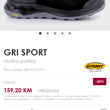
GRI SPORT
Muška patika
Šifra artikla: 38MCJ10791
-20%
Cijena:
159,20 KM
199,00 KM
U navedenu cijenu nisu uključeni troškovi dostave. Za sve iznose preko 100,00 KM
dostava je besplatna.
U cijenu su uključeni svi manipulativni troškovi i PDV.