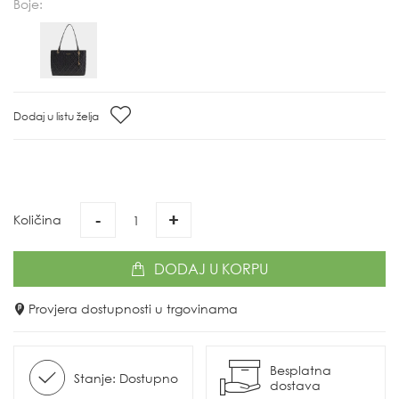
Boje:
Dodaj u listu želja
-
+
Količina
DODAJ
U KORPU
Provjera dostupnosti u trgovinama
Besplatna
Stanje: Dostupno
dostava