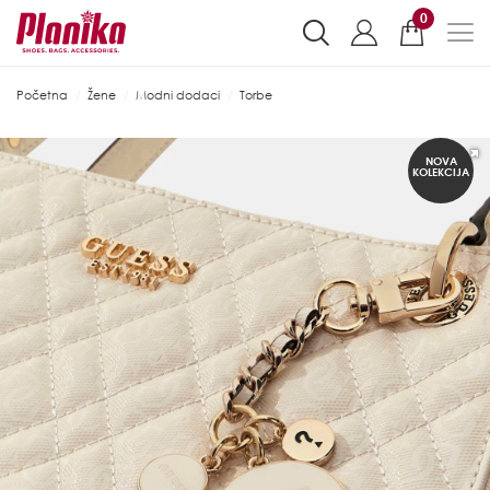
0
Početna
Žene
Modni dodaci
Torbe
NOVA
KOLEKCIJA