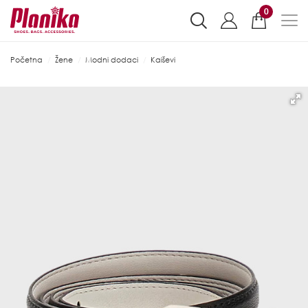
0
Početna
Žene
Modni dodaci
Kaiševi