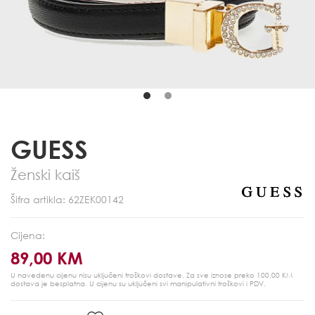
GUESS
Ženski kaiš
Šifra artikla: 62ZEK00142
Cijena:
89,00 KM
U navedenu cijenu nisu uključeni troškovi dostave. Za sve iznose preko 100,00 KM
dostava je besplatna.
U cijenu su uključeni svi manipulativni troškovi i PDV.