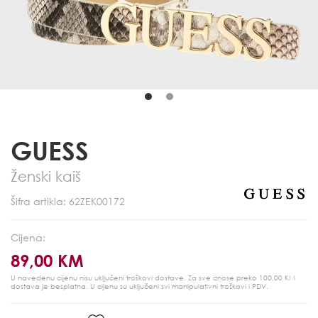
GUESS
Ženski kaiš
Šifra artikla: 62ZEK00172
Cijena:
89,00 KM
U navedenu cijenu nisu uključeni troškovi dostave. Za sve iznose preko 100,00 KM
dostava je besplatna.
U cijenu su uključeni svi manipulativni troškovi i PDV.