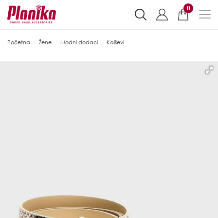
0
Početna
Žene
Modni dodaci
Kaiševi