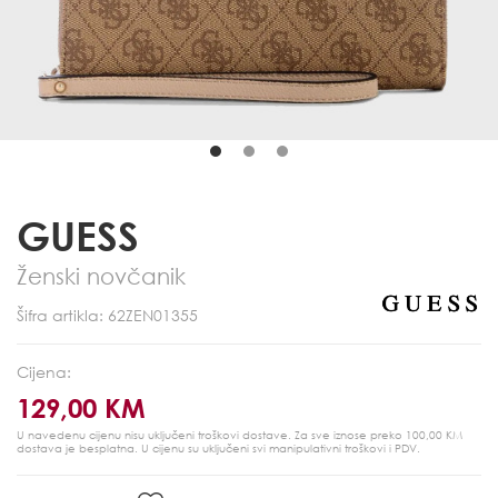
GUESS
Ženski novčanik
Šifra artikla: 62ZEN01355
Cijena:
129,00 KM
U navedenu cijenu nisu uključeni troškovi dostave. Za sve iznose preko 100,00 KM
dostava je besplatna.
U cijenu su uključeni svi manipulativni troškovi i PDV.