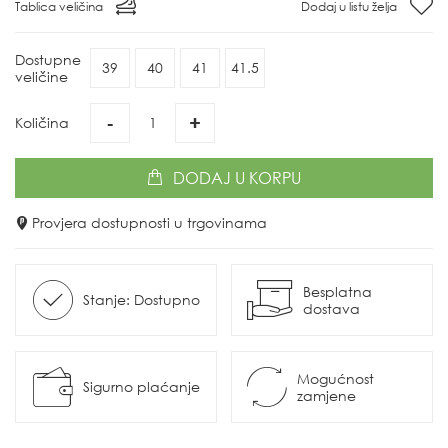
Tablica veličina
Dodaj u listu želja
Dostupne
39
40
41
41.5
veličine
-
+
Količina
DODAJ
U KORPU
Provjera dostupnosti u trgovinama
Besplatna
Stanje: Dostupno
dostava
Mogućnost
Sigurno plaćanje
zamjene