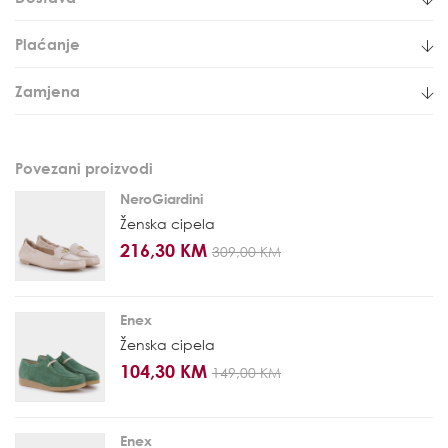
Plaćanje
Zamjena
Povezani proizvodi
NeroGiardini
Ženska cipela
216,30 KM
309,00 KM
Enex
Ženska cipela
104,30 KM
149,00 KM
Enex