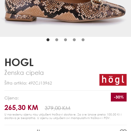
HOGL
Ženska cipela
Šifra artikla: 49ZCJ13962
-30%
Cijena:
265,30 KM
379,00 KM
U navedenu cijenu nisu uključeni troškovi dostave. Za sve iznose preko 100,00 KM
dostava je besplatna.
U cijenu su uključeni svi manipulativni troškovi i PDV.