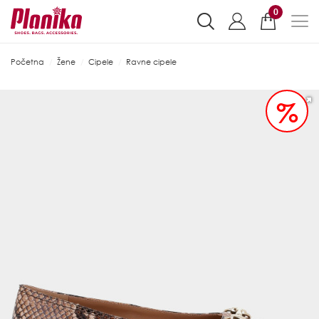
0
Početna
Žene
Cipele
Ravne cipele
%