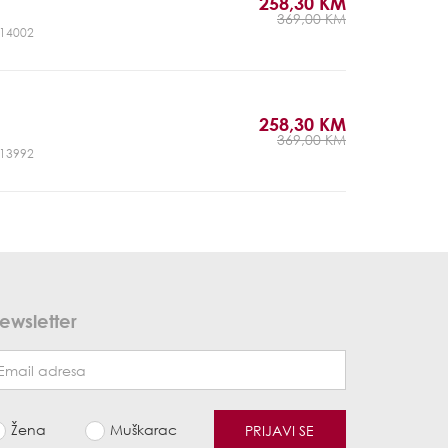
258,30 KM
369,00 KM
CJ14002
258,30 KM
369,00 KM
CJ13992
ewsletter
Žena
Muškarac
PRIJAVI SE