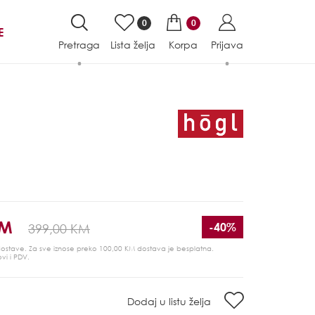
0
0
E
Pretraga
Lista želja
Korpa
Prijava
KM
-40%
399,00 KM
 dostave. Za sve iznose preko 100,00 KM dostava je besplatna.
ovi i PDV.
Dodaj u listu želja