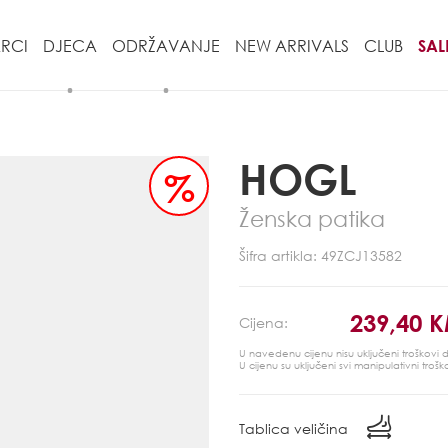
RCI
DJECA
ODRŽAVANJE
NEW ARRIVALS
CLUB
SAL
HOGL
%
Ženska patika
Šifra artikla: 49ZCJ13582
239,40 
Cijena:
U navedenu cijenu nisu uključeni troškovi
U cijenu su uključeni svi manipulativni trošk
Tablica veličina