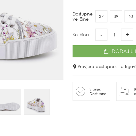
Dostupne
37
39
40
veličine
-
+
Količina
DODAJ
U 
Provjera dostupnosti u trg
Stanje:
B
Dostupno
d