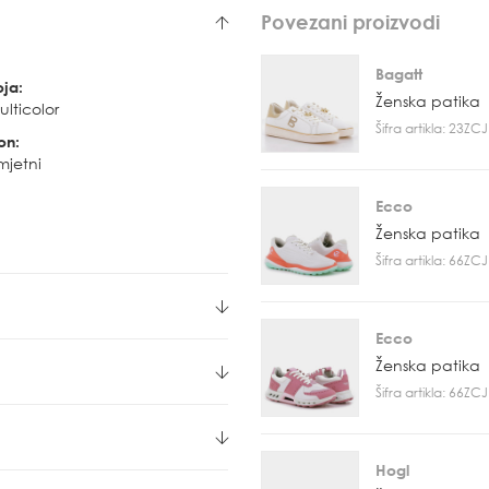
Povezani proizvodi
Bagatt
oja:
Ženska patika
lticolor
Šifra artikla: 23Z
on:
mjetni
Ecco
Ženska patika
Šifra artikla: 66Z
Ecco
Ženska patika
Šifra artikla: 66Z
Hogl