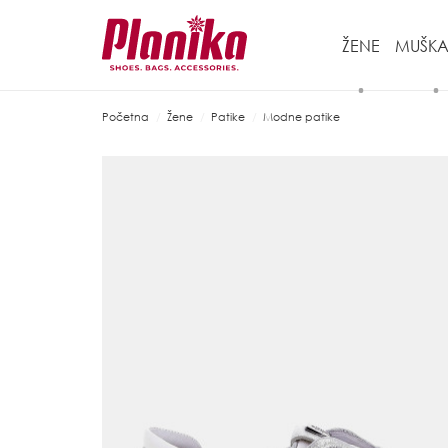
ŽENE
MUŠKA
Početna
Žene
Patike
Modne patike