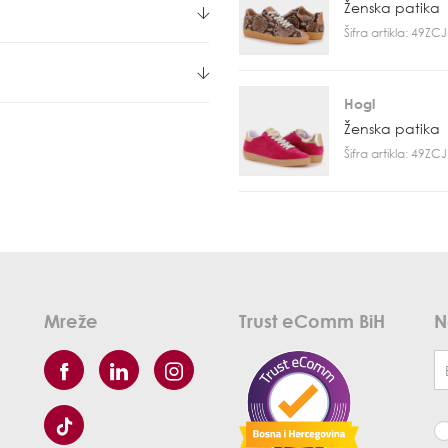
Ženska patika
Šifra artikla: 49Z
Hogl
Ženska patika
Šifra artikla: 49Z
Mreže
Trust eComm BiH
N