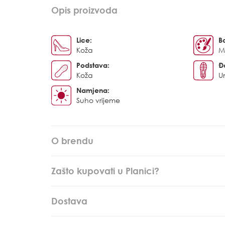
Opis proizvoda
Lice:
B
Koža
Mu
Podstava:
Đ
Koža
U
Namjena:
Suho vrijeme
O brendu
Zašto kupovati u Planici?
Dostava