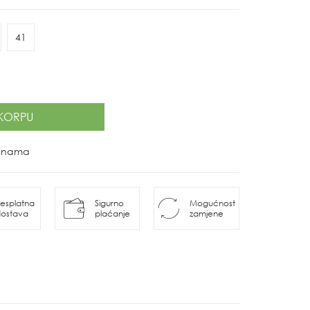
41
KORPU
ovinama
esplatna
Sigurno
Mogućnost
ostava
plaćanje
zamjene