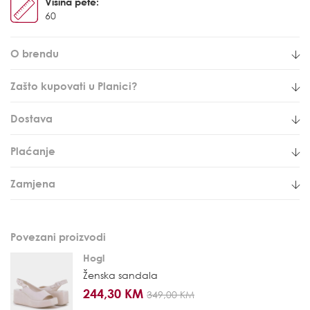
Visina pete:
60
O brendu
Zašto kupovati u Planici?
Dostava
Plaćanje
Zamjena
Povezani proizvodi
Hogl
Ženska sandala
244,30 KM
349,00 KM