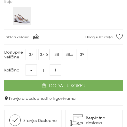
Boje:
Tablica veličina
Dodaj u listu želja
Dostupne
37
37.5
38
38.5
39
veličine
-
+
Količina
DODAJ
U KORPU
Provjera dostupnosti u trgovinama
Besplatna
Stanje: Dostupno
dostava