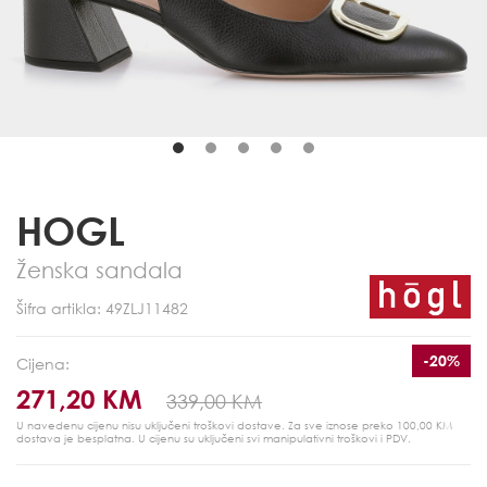
HOGL
Ženska sandala
Šifra artikla: 49ZLJ11482
-20%
Cijena:
271,20 KM
339,00 KM
U navedenu cijenu nisu uključeni troškovi dostave. Za sve iznose preko 100,00 KM
dostava je besplatna.
U cijenu su uključeni svi manipulativni troškovi i PDV.