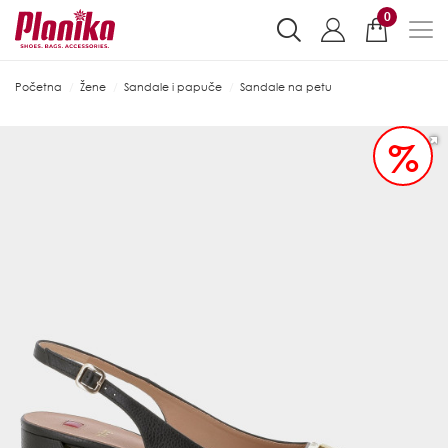
0
Početna
Žene
Sandale i papuče
Sandale na petu
%