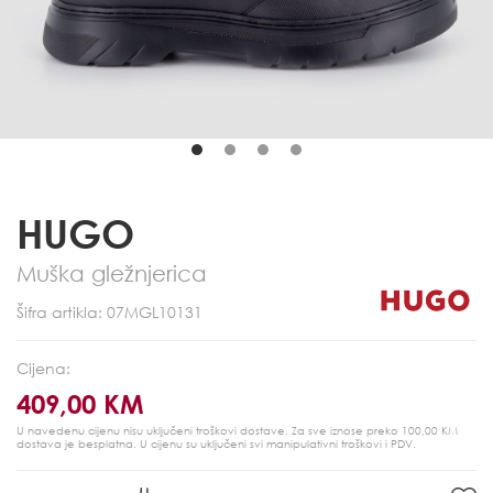
HUGO
Muška gležnjerica
Šifra artikla: 07MGL10131
Cijena:
409,00 KM
U navedenu cijenu nisu uključeni troškovi dostave. Za sve iznose preko 100,00 KM
dostava je besplatna.
U cijenu su uključeni svi manipulativni troškovi i PDV.