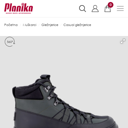
0
Početna
Muškarci
Gležnjerice
Casual gležnjerice