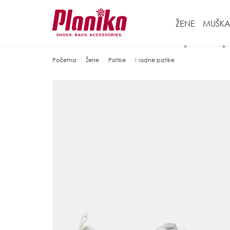
ŽENE
MUŠKA
Početna
Žene
Patike
Modne patike