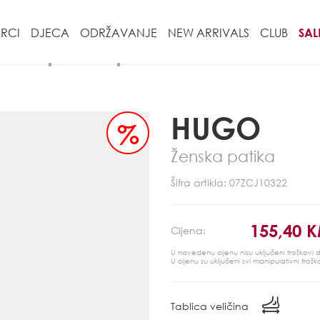
RCI
DJECA
ODRŽAVANJE
NEW ARRIVALS
CLUB
SAL
HUGO
%
Ženska patika
Šifra artikla: 07ZCJ10322
155,40 
Cijena:
U navedenu cijenu nisu uključeni troškovi
U cijenu su uključeni svi manipulativni trošk
Tablica veličina