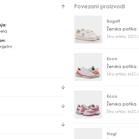
Povezani proizvodi
Bagatt
oja:
Ženska patika
jela
Šifra artikla: 23Z
on:
mjetni
Ecco
Ženska patika
Šifra artikla: 66Z
Ecco
Ženska patika
Šifra artikla: 66Z
Hogl