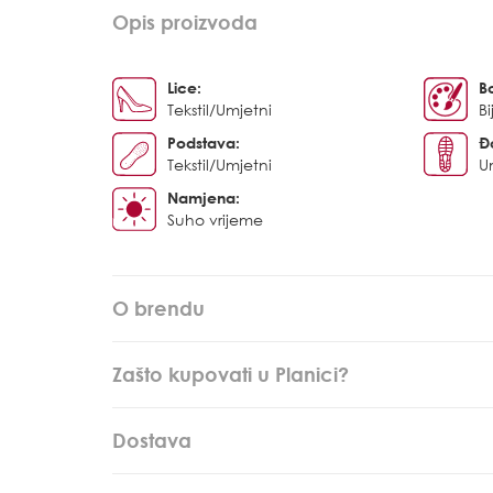
Opis proizvoda
Lice:
B
Tekstil/Umjetni
Bi
Podstava:
Đ
Tekstil/Umjetni
U
Namjena:
Suho vrijeme
O brendu
Zašto kupovati u Planici?
Dostava