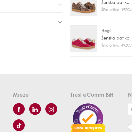
Ženska patika
Šifra artikla: 49Z
Hogl
Ženska patika
Šifra artikla: 49Z
Mreže
Trust eComm BiH
N