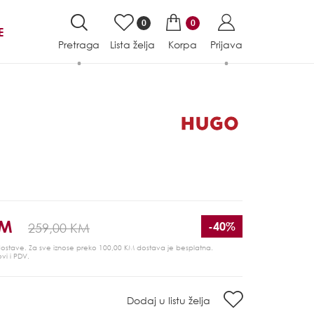
0
0
E
Pretraga
Lista želja
Korpa
Prijava
KM
-40%
259,00 KM
 dostave. Za sve iznose preko 100,00 KM dostava je besplatna.
ovi i PDV.
Dodaj u listu želja