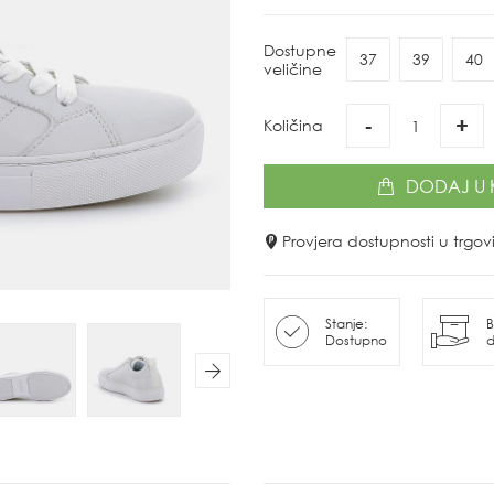
Dostupne
37
39
40
veličine
-
+
Količina
DODAJ
U 
Provjera dostupnosti u trg
Stanje:
B
Dostupno
d
Next