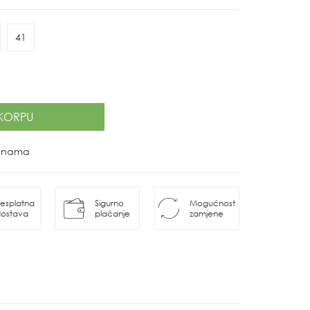
41
KORPU
ovinama
esplatna
Sigurno
Mogućnost
ostava
plaćanje
zamjene