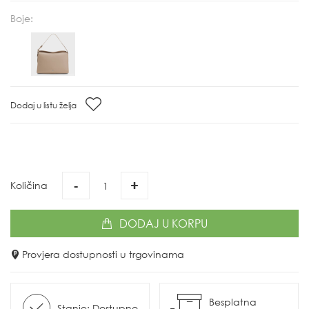
Boje:
Dodaj u listu želja
-
+
Količina
DODAJ
U KORPU
Provjera dostupnosti u trgovinama
Besplatna
Stanje: Dostupno