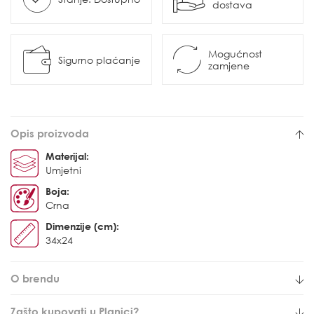
dostava
Mogućnost
Sigurno plaćanje
zamjene
Opis proizvoda
Materijal:
Umjetni
Boja:
Crna
Dimenzije (cm):
34x24
O brendu
Zašto kupovati u Planici?