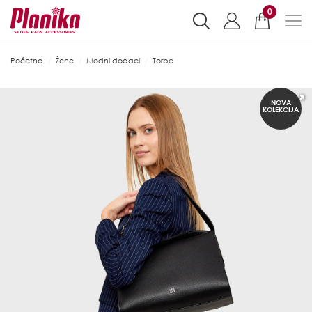
0
Početna
Žene
Modni dodaci
Torbe
NOVA
KOLEKCIJA