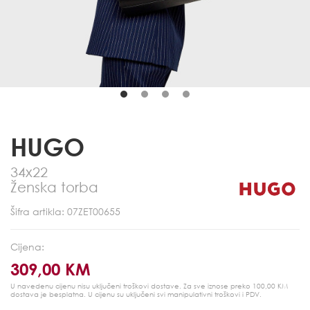
HUGO
34x22
Ženska torba
Šifra artikla: 07ZET00655
Cijena:
309,00 KM
U navedenu cijenu nisu uključeni troškovi dostave. Za sve iznose preko 100,00 KM
dostava je besplatna.
U cijenu su uključeni svi manipulativni troškovi i PDV.