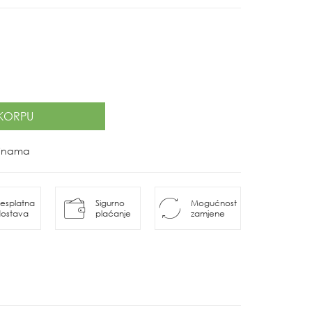
KORPU
ovinama
esplatna
Sigurno
Mogućnost
ostava
plaćanje
zamjene