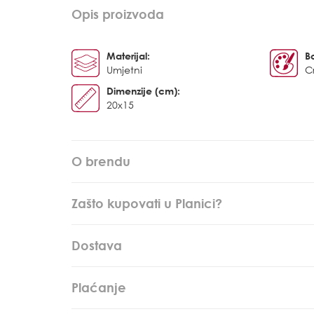
Opis proizvoda
Materijal:
B
Umjetni
C
Dimenzije (cm):
20x15
O brendu
Zašto kupovati u Planici?
Dostava
Plaćanje