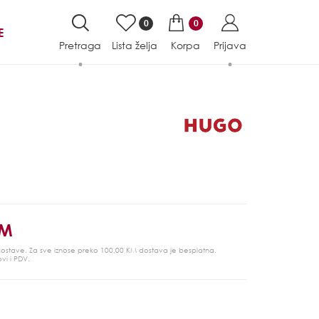
0
0
E
Pretraga
Lista želja
Korpa
Prijava
KM
 dostave. Za sve iznose preko 100,00 KM dostava je besplatna.
ovi i PDV.