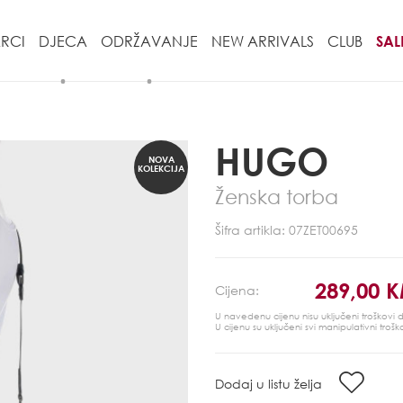
RCI
DJECA
ODRŽAVANJE
NEW ARRIVALS
CLUB
SAL
HUGO
NOVA
KOLEKCIJA
Ženska torba
Šifra artikla: 07ZET00695
289,00 
Cijena:
U navedenu cijenu nisu uključeni troškovi
U cijenu su uključeni svi manipulativni trošk
Dodaj u listu želja