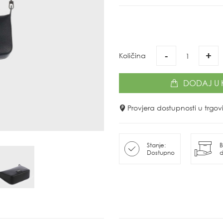
-
+
Količina
DODAJ
U 
Provjera dostupnosti u trg
Stanje:
B
Dostupno
d