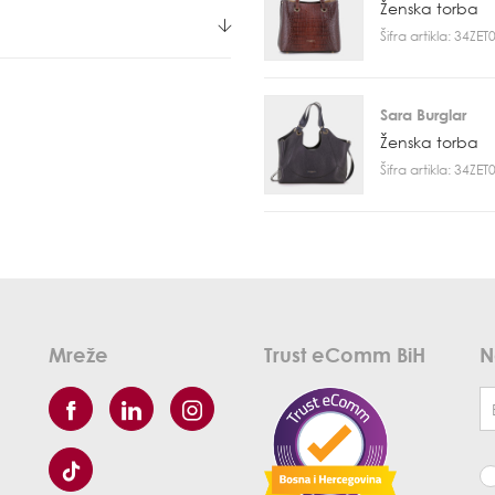
Ženska torba
Šifra artikla: 34ZE
Sara Burglar
Ženska torba
Šifra artikla: 34ZE
Mreže
Trust eComm BiH
N