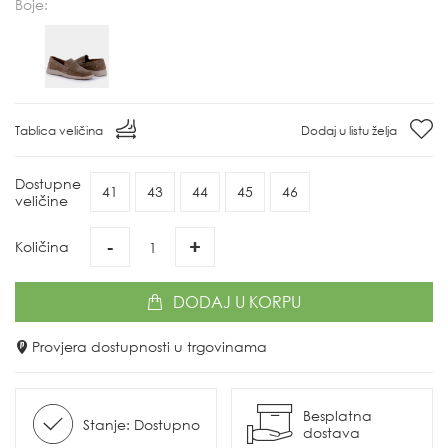
Boje:
Tablica veličina
Dodaj u listu želja
Dostupne
41
43
44
45
46
veličine
-
+
Količina
DODAJ
U KORPU
Provjera dostupnosti u trgovinama
Besplatna
Stanje: Dostupno
dostava