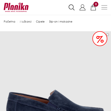
0
Početna
Muškarci
Cipele
Slip-on i mokasine
%