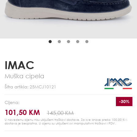
IMAC
Muška cipela
Šifra artikla: 25MCJ10121
-30%
Cijena:
101,50 KM
145,00 KM
U navedenu cijenu nisu uključeni troškovi dostave. Za sve iznose preko 100,00 KM
dostava je besplatna.
U cijenu su uključeni svi manipulativni troškovi i PDV.