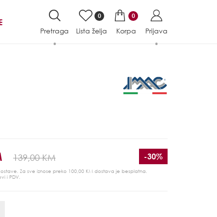
0
0
E
Pretraga
Lista želja
Korpa
Prijava
M
-30%
139,00 KM
 dostave. Za sve iznose preko 100,00 KM dostava je besplatna.
ovi i PDV.