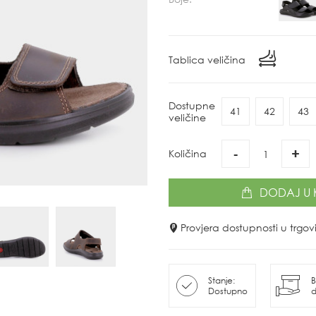
Tablica veličina
Dostupne
41
42
43
veličine
-
+
Količina
DODAJ
U 
Provjera dostupnosti u trg
Stanje:
B
Dostupno
d