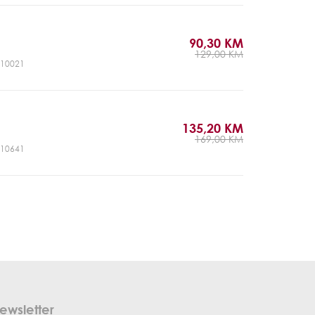
90,30 KM
a
129,00 KM
LJ10021
135,20 KM
a
169,00 KM
LJ10641
ewsletter