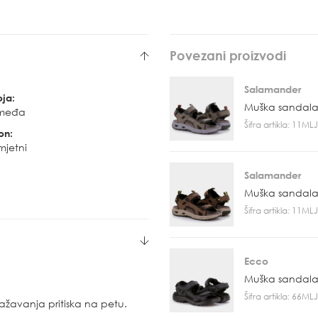
Povezani proizvodi
Salamander
oja:
Muška sandal
međa
Šifra artikla: 11M
on:
mjetni
Salamander
Muška sandal
Šifra artikla: 11M
Ecco
Muška sandal
Šifra artikla: 66M
ažavanja pritiska na petu.