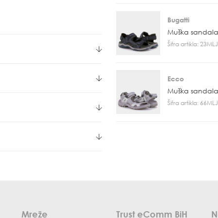
Bugatti
Muška sandal
Šifra artikla: 23M
Ecco
Muška sandal
Šifra artikla: 66M
Mreže
Trust eComm BiH
N