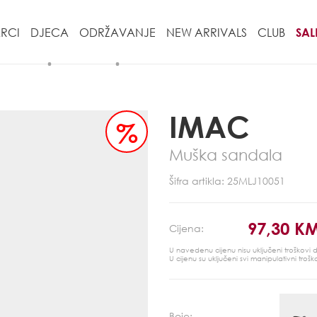
RCI
DJECA
ODRŽAVANJE
NEW ARRIVALS
CLUB
SAL
IMAC
%
Muška sandala
Šifra artikla: 25MLJ10051
97,30 K
Cijena:
U navedenu cijenu nisu uključeni troškovi
U cijenu su uključeni svi manipulativni trošk
Boje: