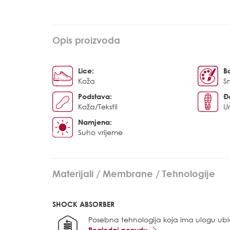
Opis proizvoda
Lice:
B
Koža
S
Podstava:
Đ
Koža/Tekstil
U
Namjena:
Suho vrijeme
Materijali / Membrane / Tehnologije
SHOCK ABSORBER
Posebna tehnologija koja ima ulogu ubl
Pogledaj ponudu