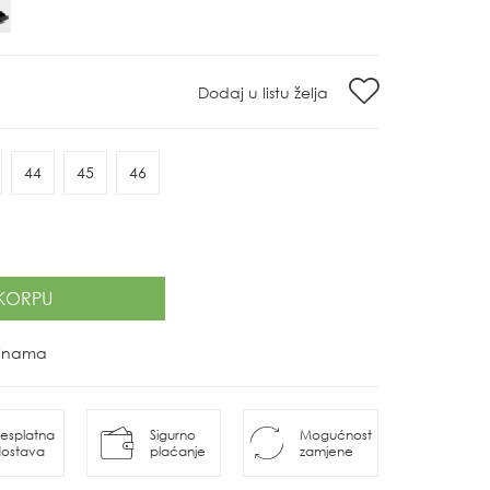
Dodaj u listu želja
44
45
46
KORPU
ovinama
esplatna
Sigurno
Mogućnost
ostava
plaćanje
zamjene