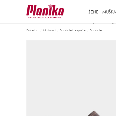
ŽENE
MUŠKA
Početna
Muškarci
Sandale i papuče
Sandale