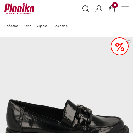
0
Početna
Žene
Cipele
Mokasine
%