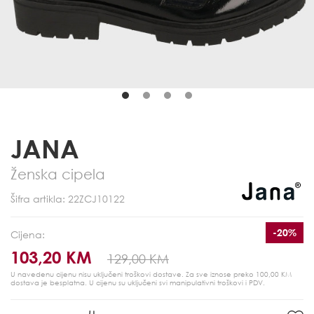
JANA
Ženska cipela
Šifra artikla: 22ZCJ10122
-20%
Cijena:
103,20 KM
129,00 KM
U navedenu cijenu nisu uključeni troškovi dostave. Za sve iznose preko 100,00 KM
dostava je besplatna.
U cijenu su uključeni svi manipulativni troškovi i PDV.