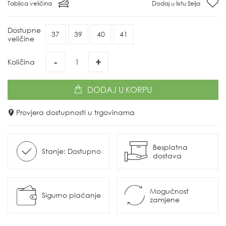
Tablica veličina
Dodaj u listu želja
Dostupne
37
39
40
41
veličine
-
+
Količina
DODAJ
U KORPU
Provjera dostupnosti u trgovinama
Besplatna
Stanje: Dostupno
dostava
Mogućnost
Sigurno plaćanje
zamjene