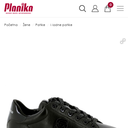
0
Početna
Žene
Patike
Modne patike