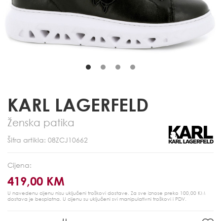
KARL LAGERFELD
Ženska patika
Šifra artikla: 08ZCJ10662
Cijena:
419,00 KM
U navedenu cijenu nisu uključeni troškovi dostave. Za sve iznose preko 100,00 KM
dostava je besplatna.
U cijenu su uključeni svi manipulativni troškovi i PDV.